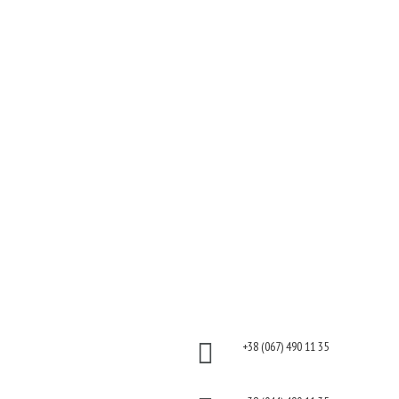
Услуги
Продукты
Волосы
Ароматы
Кожа
Декоративная
Ногти
косметика
Тело
Для дома
Make-up
Косметика для волос
Солярий
Косметика для лица
Косметика для тела
Информация
Контакты
Оплата

+38 (067) 490 11 35
Гарантия и возврат
Политика