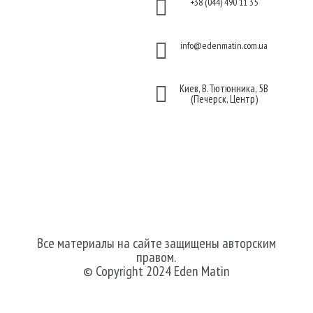

+38 (044) 490 11 35
конфиденциальности
Договор публичной

info@edenmatin.com.ua
оферты

Киев, В.Тютюнника, 5В
(Печерск, Центр)
Мы в соцсетях
Все материалы на сайте защищены авторским
правом.
© Copyright 2024 Eden Matin