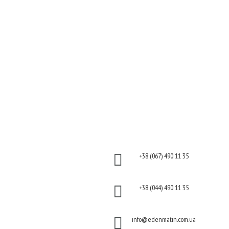
Шкіра
Декоративна
Нігті
косметика
Тіло
Для дому
Макіяж
Косметика для волосся
Солярій
Косметика для обличчя
Косметика для тіла
Інформація
Контакти
Оплата

+38 (067) 490 11 35
Гарантія та повернення
Політика

+38 (044) 490 11 35
конфіденційності
Договір публічної

info@edenmatin.com.ua