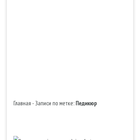

info@edenmatin.com.ua

+38 067 490 11 35
Главная
-
Записи по метке:
Педикюр