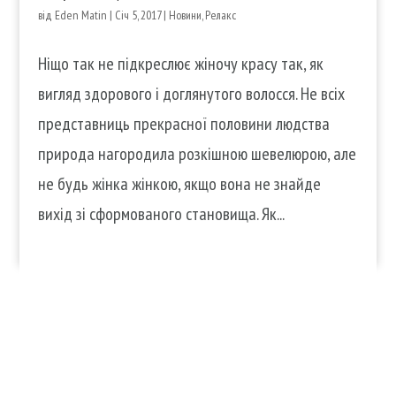
від
Eden Matin
|
Січ 5, 2017
|
Новини
,
Релакс
Ніщо так не підкреслює жіночу красу так, як
вигляд здорового і доглянутого волосся. Не всіх
представниць прекрасної половини людства
природа нагородила розкішною шевелюрою, але
не будь жінка жінкою, якщо вона не знайде
вихід зі сформованого становища. Як...
Послуги
Продукти
Волосся
Аромати