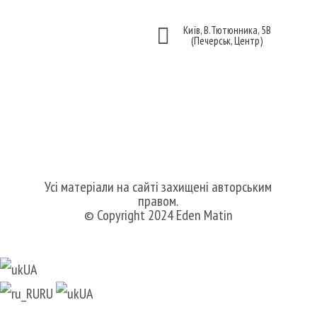
оферти

Київ, В.Тютюнника, 5В
(Печерськ, Центр)
Ми в соцмережах
Усі матеріали на сайті захищені авторським
правом.
© Copyright 2024 Eden Matin
UA
RU
UA