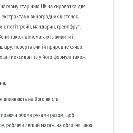
дчасному старінню. Нічна сироватка для
 з екстрактами виноградних кісточок,
син, петітгрейн, мандарин, грейпфрут,
 Вони також допомагають живити і
шкіру, повертаючи їй природне сяйво.
их антиоксидантів у його формулі також
ня.
е впливають на його якість.
потираючи обома руками разом, щоб
іру, роблячи легкий масаж. на обличчя, шию