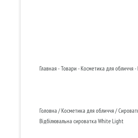
Пошук у заголовку

info

+38 067 490 11 35
Пошук у контенті
Главная
-
Товари
-
Косметика для обличчя
-
Головна
/
Косметика для обличчя
/
Сироват
Відбілювальна сироватка White Light
Відбілювальна сироватка Whi