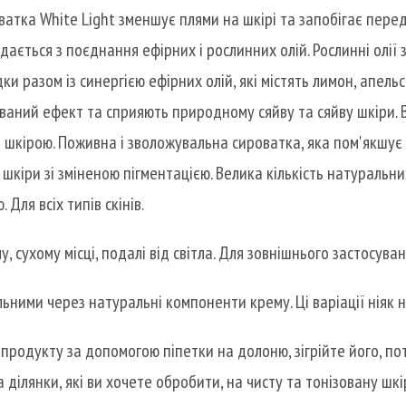
ватка White Light зменшує плями на шкірі та запобігає пере
адається з поєднання ефірних і рослинних олій. Рослинні олії
ки разом із синергією ефірних олій, які містять лимон, апель
ований ефект та сприяють природному сяйву та сяйву шкіри.
 шкірою. Поживна і зволожувальна сироватка, яка пом'якшує 
шкіри зі зміненою пігментацією. Велика кількість натуральн
Для всіх типів скінів.
 сухому місці, подалі від світла. Для зовнішнього застосуван
ьними через натуральні компоненти крему. Ці варіації ніяк н
ь продукту за допомогою піпетки на долоню, зігрійте його, 
 ділянки, які ви хочете обробити, на чисту та тонізовану шк