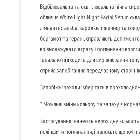
Відбілювальна та освітлювальна нічна сиро
обличчя White Light Night Facial Serum скл
лімнантес альба, зародків пшениці та солод
бергамот та герані, справляють депігмент
врівноважувати втрату і поглинання вологи
Ідеально підходить для вирівнювання тону 
сприяє запобіганню передчасному старінню. 
Запобіжні заходи: зберігати в прохолодному,
* Можливі зміни кольору та запаху є нормал
Застосування: нанесіть необхідну кількіст
поліпшити поглинання, і наносьте щоночі на