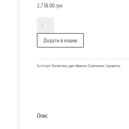
2,738.00
грн
Отбеливающая
сыворотка
Додати в кошик
White
Light
кількість
Категорії:
Косметика для обличчя
,
Освітлення
,
Сироватка
Опис