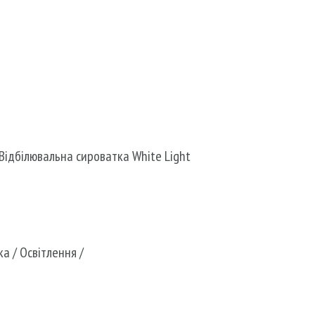
@edenmatin.com.ua
Відбілювальна сироватка White Light
ка
/
Освітлення
/
te Light