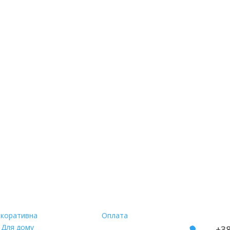
укти
Інформація
Кон
коративна
Оплата
Для дому
+38