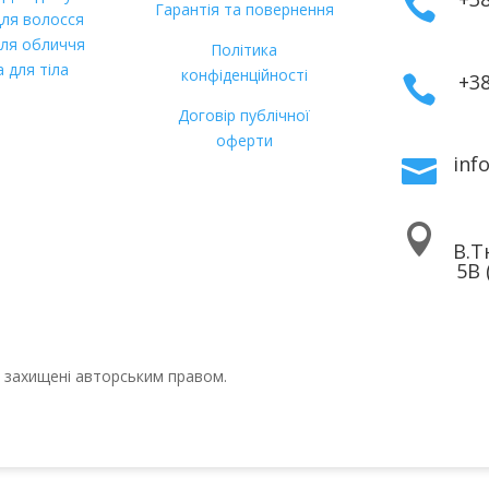

Гарантія та повернення
ля волосся
ля обличчя
Політика
 для тіла
конфіденційності
+38

Договір публічної
оферти
inf


В.Т
5В 
ті захищені авторським правом.