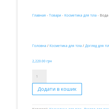
Главная
-
Товари
-
Косметика для тіла
-
Вода
Головна
/
Косметика для тіла
/
Догляд для ті
Вода «Королева Вен
2,220.00
грн
Вода
"Королева
Венгрии"
Додати в кошик
кількість