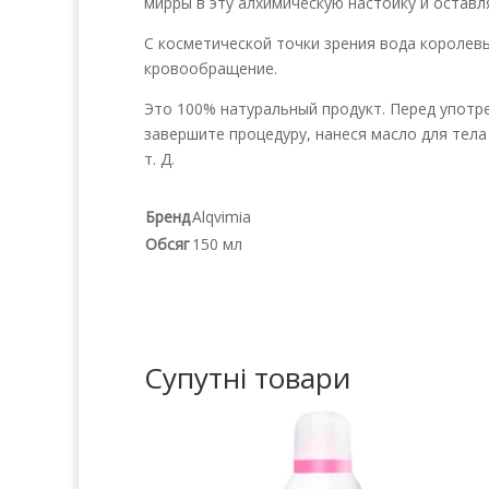
мирры в эту алхимическую настойку и остав
С косметической точки зрения вода королевы
кровообращение.
Это 100% натуральный продукт. Перед употр
завершите процедуру, нанеся масло для тел
т. Д.
Бренд
Alqvimia
Обсяг
150 мл
Супутні товари