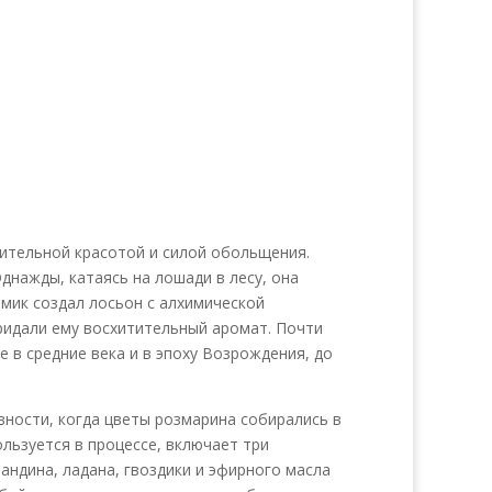
зительной красотой и силой обольщения.
Однажды, катаясь на лошади в лесу, она
имик создал лосьон с алхимической
ридали ему восхитительный аромат. Почти
 в средние века и в эпоху Возрождения, до
ности, когда цветы розмарина собирались в
льзуется в процессе, включает три
андина, ладана, гвоздики и эфирного масла