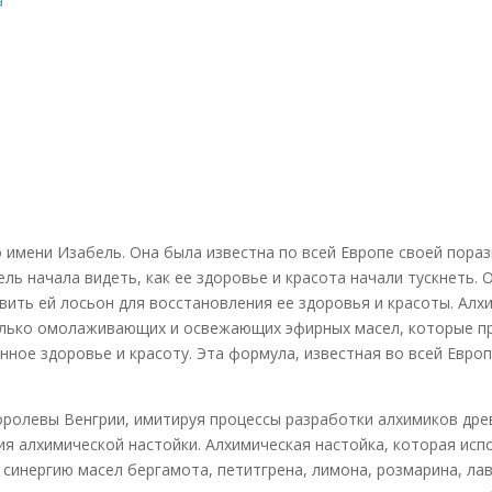
а
о имени Изабель. Она была известна по всей Европе своей пора
ль начала видеть, как ее здоровье и красота начали тускнеть. 
вить ей лосьон для восстановления ее здоровья и красоты. Алх
колько омолаживающих и освежающих эфирных масел, которые п
ное здоровье и красоту. Эта формула, известная во всей Европе
ролевы Венгрии, имитируя процессы разработки алхимиков древ
я алхимической настойки. Алхимическая настойка, которая испо
синергию масел бергамота, петитгрена, лимона, розмарина, лав