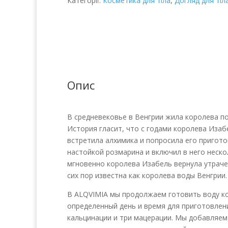
Категорії:
Косметика для тіла
,
Догляд для тіл
Опис
В средневековье в Венгрии жила королева п
История гласит, что с годами королева Изабе
встретила алхимика и попросила его пригото
настойкой розмарина и включил в него нес
мгновенно королева Изабель вернула утрачен
сих пор известна как королева воды Венгрии.
В ALQVIMIA мы продолжаем готовить воду ко
определенный день и время для приготовлени
кальцинации и три мацерации. Мы добавляем 