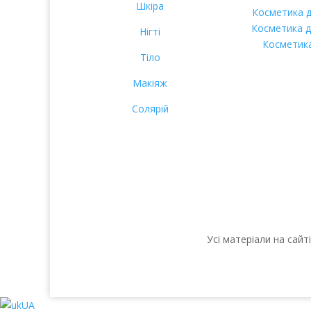
Шкіра
Косметика д
Косметика д
Нігті
Косметика
Тіло
Макіяж
Солярій
Усі матеріали на сай
UA