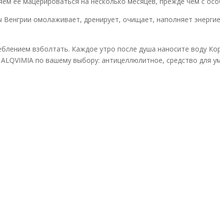
ляем ее мацерироваться на несколько месяцев, прежде чем с ос
 Венгрии омолаживает, дренирует, очищает, наполняет энергие
еблением взболтать. Каждое утро после душа наносите воду Ко
а ALQVIMIA по вашему выбору: антицеллюлитное, средство для у