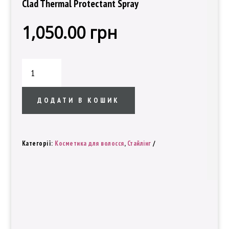
Clad Thermal Protectant Spray
1,050.00
грн
Термозащитный
спрей
-
Iron
ДОДАТИ В КОШИК
Clad
Joico
Iron
Категорії:
Косметика для волосся
,
Стайлінг
Clad
Thermal
Protectant
Spray
кількість