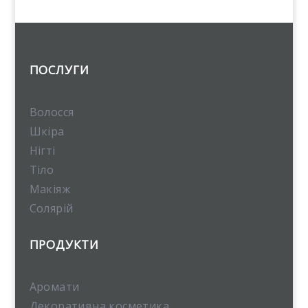
ПОСЛУГИ
Волосся
Шкіра
Нігті
Тіло
Макіяж
Солярій
ПРОДУКТИ
Аромати
Декоративна косметика