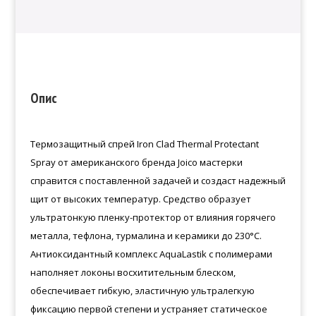
Опис
Термозащитный спрей Iron Clad Thermal Protectant
Spray от американского бренда Joico мастерки
справится с поставленной задачей и создаст надежный
щит от высоких температур. Средство образует
ультратонкую пленку-протектор от влияния горячего
металла, тефлона, турмалина и керамики до 230°С.
Антиоксидантный комплекс AquaLastik с полимерами
наполняет локоны восхитительным блеском,
обеспечивает гибкую, эластичную ультралегкую
фиксацию первой степени и устраняет статическое