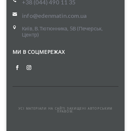

+38 (044) 490 11 35

info@edenmatin.com.ua
Київ, В.Тютюнника, 5В (Печерськ,

Центр)
МИ В СОЦМЕРЕЖАХ
УСІ МАТЕРІАЛИ НА САЙТІ ЗАХИЩЕНІ АВТОРСЬКИМ
ПРАВОМ.