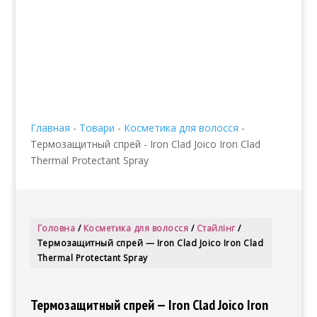
info@edenmatin.com.ua
+38 067 490 11 35


Главная
-
Товари
-
Косметика для волосся
-
Термозащитный спрей - Iron Clad Joico Iron Clad
Thermal Protectant Spray
Головна
/
Косметика для волосся
/
Стайлінг
/
Термозащитный спрей — Iron Clad Joico Iron Clad
Thermal Protectant Spray
Термозащитный спрей — Iron Clad Joico Iron