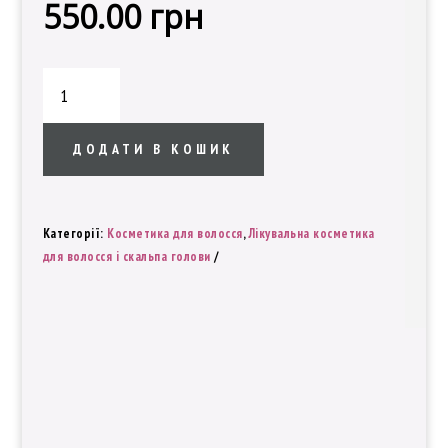
550.00
грн
Терапевтический
спрей
R
кількість
ДОДАТИ В КОШИК
Категорії:
Косметика для волосся
,
Лікувальна косметика
для волосся і скальпа голови