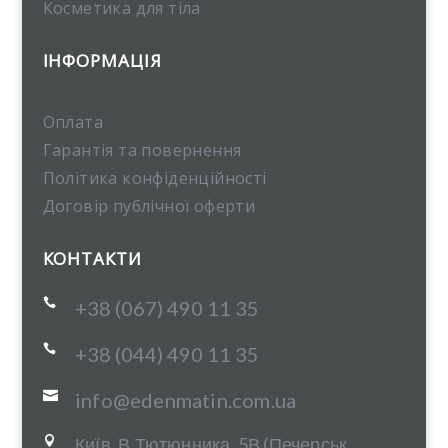
Косметика для тіла
ІНФОРМАЦІЯ
Оплата
Гарантія та повернення
Політика конфіденційності
Договір публічної оферти
КОНТАКТИ

+38 (067) 490 11 35

+38 (044) 490 11 35

info@edenmatin.com.ua
Київ, В.Тютюнника, 5В (Печерськ,
