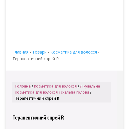
info@edenmatin.com.ua
+38 067 490 11 35


Главная
-
Товари
-
Косметика для волосся
-
Терапевтичний спрей R
Головна
/
Косметика для волосся
/
Лікувальна
косметика для волосся і скальпа голови
/
Терапевтичний спрей R
Терапевтичний спрей R