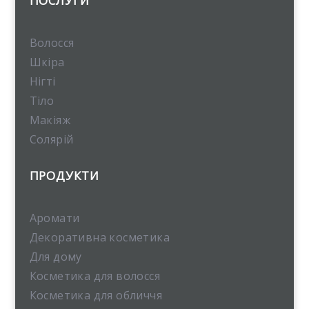
ПОСЛУГИ
Волосся
Шкіра
Нігті
Тіло
Макіяж
Солярій
ПРОДУКТИ
Аромати
Декоративна косметика
Для дому
Косметика для волосся
Косметика для обличчя