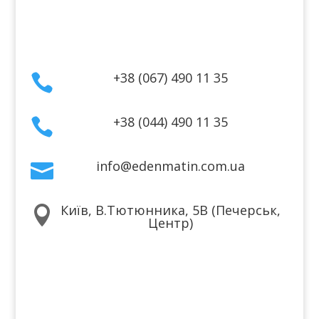
Контакти
+38 (067) 490 11 35

+38 (044) 490 11 35

info@edenmatin.com.ua

Київ, В.Тютюнника, 5В (Печерськ,

Центр)
Ми в соцмережах