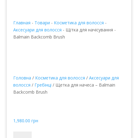
Главная
-
Товари
-
Косметика для волосся
-
Аксесуари для волосся
-
Щітка для начісування -
Balmain Backcomb Brush
Головна
/
Косметика для волосся
/
Аксесуари для
волосся
/
Гребінці
/ Щетка для начеса – Balmain
Backcomb Brush
Щітка для начісування -
Balmain Backcomb Brush
1,980.00
грн
Щетка