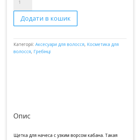
для
начеса
Додати в кошик
–
Balmain
Backcomb
Brush
Категорії:
Аксесуари для волосся
,
Косметика для
кількість
волосся
,
Гребінці
Опис
Щетка для начеса с узким ворсом кабана. Такая