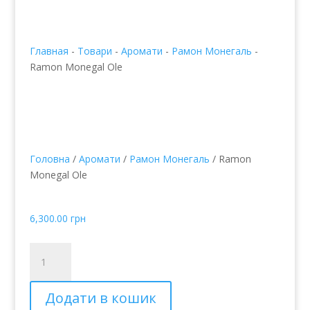
Главная
-
Товари
-
Аромати
-
Рамон Монегаль
-
Ramon Monegal Ole
Головна
/
Аромати
/
Рамон Монегаль
/ Ramon
Monegal Ole
Ramon Monegal Ole
6,300.00
грн
Ramon
Monegal
Ole
Додати в кошик
кількість