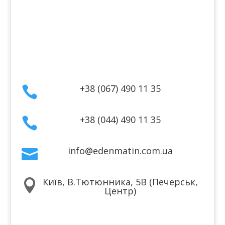
Гарантія та повернення
Політика конфіденційності
Договір публічної оферти
Контакти
+38 (067) 490 11 35

+38 (044) 490 11 35

info@edenmatin.com.ua

Київ, В.Тютюнника, 5В (Печерськ,

Центр)
Ми в соцмережах