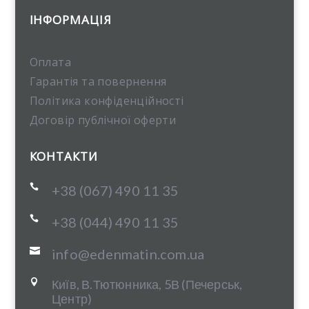
ІНФОРМАЦІЯ
Оплата
Гарантія та повернення
Політика конфіденційності
Договір публічної оферти
КОНТАКТИ

+38 (067) 490 11 35

+38 (044) 490 11 35

info@edenmatin.com.ua
Київ, В.Тютюнника, 5В (Печерськ,

Центр)