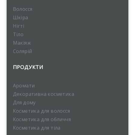
Волосся
Шкіра
Нігті
Тіло
Макіяж
Солярій
ПРОДУКТИ
Аромати
Декоративна косметика
Для дому
Косметика для волосся
Косметика для обличчя
Косметика для тіла