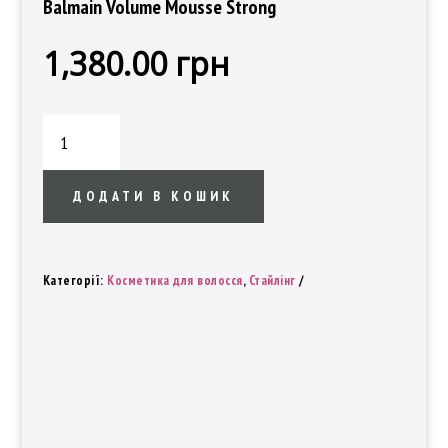
Balmain Volume Mousse Strong
1,380.00
грн
Мусс
для
объема
сильной
ДОДАТИ В КОШИК
фиксации
–
Balmain
Категорії:
Косметика для волосся
,
Стайлінг
Volume
Mousse
Strong
кількість