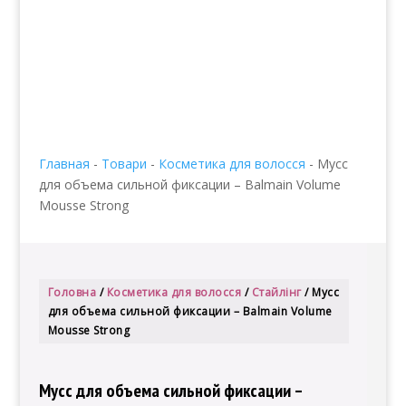
info@edenmatin.com.ua
+38 067 490 11 35


Главная
-
Товари
-
Косметика для волосся
-
Мусс
для объема сильной фиксации – Balmain Volume
Mousse Strong
Головна
/
Косметика для волосся
/
Стайлінг
/ Мусс
для объема сильной фиксации – Balmain Volume
Mousse Strong
Мусс для объема сильной фиксации –