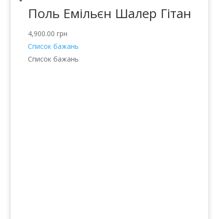
Поль Емільєн Шалер Гітан
4,900.00
грн
Список бажань
Список бажань
Послуги
Волосся
Шкіра
Нігті