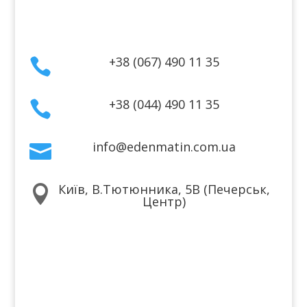
Контакти
+38 (067) 490 11 35

+38 (044) 490 11 35

info@edenmatin.com.ua

Київ, В.Тютюнника, 5В (Печерськ,

Центр)
Ми в соцмережах