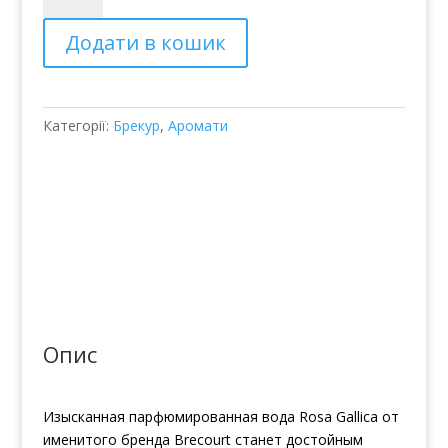
Brecourt
Додати в кошик
Rosa
Gallica
кількість
Категорії:
Брекур
,
Аромати
Опис
Изысканная парфюмированная вода Rosa Gallica от
именитого бренда Brecourt станет достойным