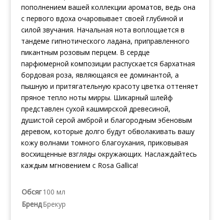
пополнением вашей коллекции ароматов, ведь она
с первого вдоха очаровывает своей глубиной и
силой звучания. Начальная нота воплощается в
тандеме гипнотического ладана, приправленного
пикантным розовым перцем. В сердце
парфюмерной композиции распускается бархатная
бордовая роза, являющаяся ее доминантой, а
пышную и притягательную красоту цветка оттеняет
пряное тепло ноты мирры. Шикарный шлейф
представлен сухой кашмирской древесиной,
душистой серой амброй и благородным эбеновым
деревом, которые долго будут обволакивать вашу
кожу волнами томного благоухания, приковывая
восхищенные взгляды окружающих. Наслаждайтесь
каждым мгновением с Rosa Gallica!
Обсяг
100 мл
Бренд
Брекур