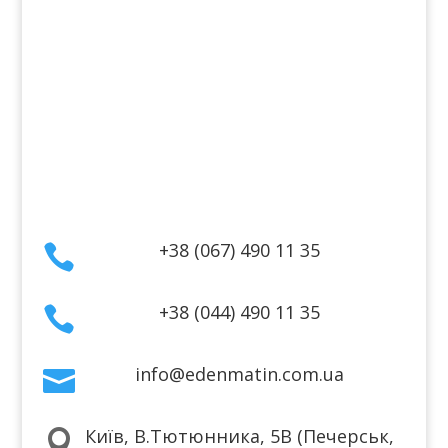
Інформація
Оплата
Гарантія та повернення
Політика конфіденційності
Договір публічної оферти
Контакти
+38 (067) 490 11 35

+38 (044) 490 11 35

info@edenmatin.com.ua

Київ, В.Тютюнника, 5В (Печерськ,
