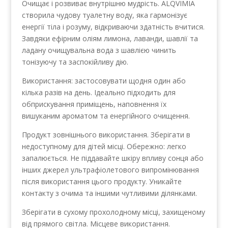
Очищає і розвиває внутрішню мудрість. ALQVIMIA
створила чудову туалетну воду, яка гармонізує
енергії тіла і розуму, відкриваючи здатність вчитися.
Завдяки ефірним оліям лимона, лаванди, шавлії та
ладану очищувальна вода з шавлією чинить
тонізуючу та заспокійливу дію.
Використання: застосовувати щодня один або
кілька разів на день. Ідеально підходить для
обприскування приміщень, наповнення їх
вишуканим ароматом та енергійного очищення.
Продукт зовнішнього використання. Зберігати в
недоступному для дітей місці. Обережно: легко
запалюється. Не піддавайте шкіру впливу сонця або
інших джерел ультрафіолетового випромінювання
після використання цього продукту. Уникайте
контакту з очима та іншими чутливими ділянками.
Зберігати в сухому прохолодному місці, захищеному
від прямого світла. Місцеве використання.