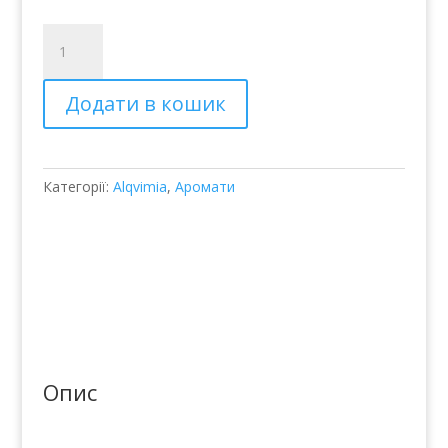
Туалетная
вода
"Очищающий
Додати в кошик
шалфей"
кількість
Категорії:
Alqvimia
,
Аромати
Опис