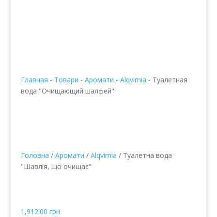
Главная
-
Товари
-
Аромати
-
Alqvimia
-
Туалетная
вода "Очищающий шалфей"
Головна
/
Аромати
/
Alqvimia
/ Туалетна вода
"Шавлія, що очищає"
Туалетна вода "Шавлія,
що очищає"
1,912.00
грн