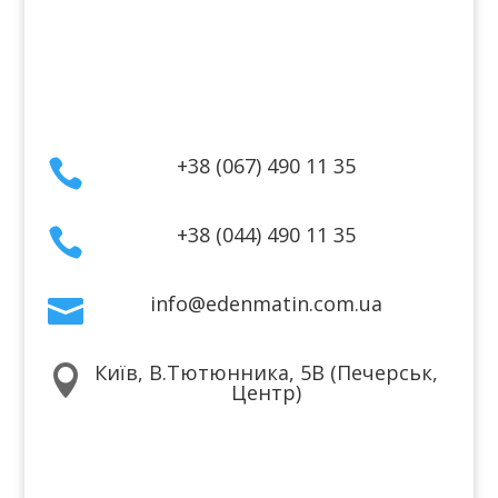
Політика конфіденційності
Договір публічної оферти
Контакти
+38 (067) 490 11 35

+38 (044) 490 11 35

info@edenmatin.com.ua

Київ, В.Тютюнника, 5В (Печерськ,

Центр)
Ми в соцмережах