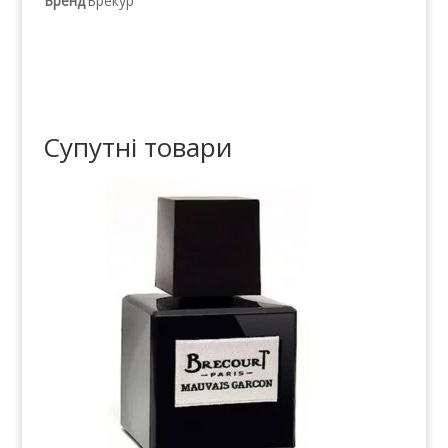
Бренд
Брекур
Супутні товари