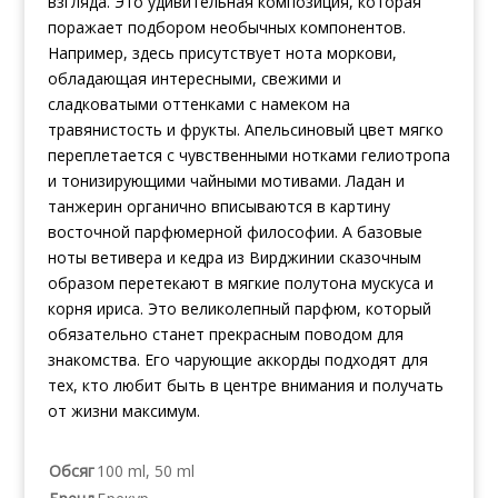
взгляда. Это удивительная композиция, которая
поражает подбором необычных компонентов.
Например, здесь присутствует нота моркови,
обладающая интересными, свежими и
сладковатыми оттенками с намеком на
травянистость и фрукты. Апельсиновый цвет мягко
переплетается с чувственными нотками гелиотропа
и тонизирующими чайными мотивами. Ладан и
танжерин органично вписываются в картину
восточной парфюмерной философии. А базовые
ноты ветивера и кедра из Вирджинии сказочным
образом перетекают в мягкие полутона мускуса и
корня ириса. Это великолепный парфюм, который
обязательно станет прекрасным поводом для
знакомства. Его чарующие аккорды подходят для
тех, кто любит быть в центре внимания и получать
от жизни максимум.
Обсяг
100 ml, 50 ml