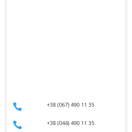
Для дому
Косметика для волосся
Косметика для обличчя
Косметика для тіла
Інформація
Оплата
Гарантія та повернення
Політика конфіденційності
Договір публічної оферти
Контакти
+38 (067) 490 11 35

+38 (044) 490 11 35
