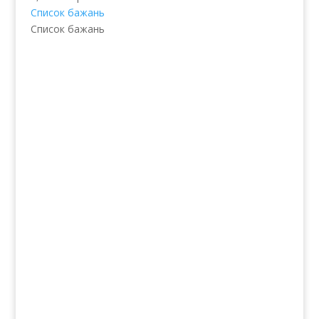
Список бажань
Список бажань
Послуги
Волосся
Шкіра
Нігті
Тіло
Макіяж
Солярій
Продукти
Аромати
Декоративна косметика