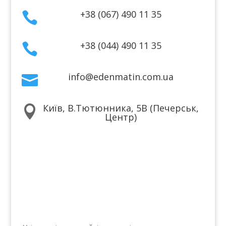
+38 (067) 490 11 35

+38 (044) 490 11 35

info@edenmatin.com.ua

Київ, В.Тютюнника, 5В (Печерськ,

Центр)
Ми в соцмережах