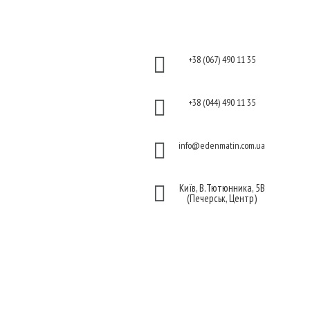
Інформація
Контакти
Оплата

+38 (067) 490 11 35
Гарантія та повернення
Політика

+38 (044) 490 11 35
конфіденційності
Договір публічної

info@edenmatin.com.ua
оферти

Київ, В.Тютюнника, 5В
(Печерськ, Центр)
Ми в соцмережах