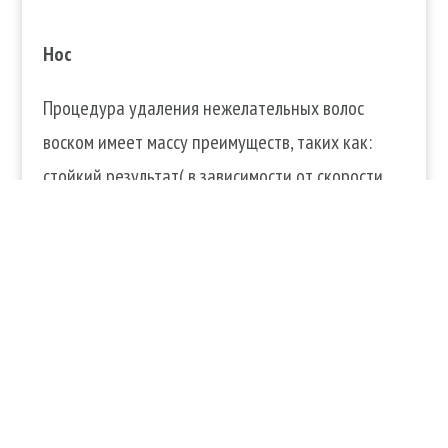
Нос
Процедура удаления нежелательных волос
воском имеет массу преимуществ, таких как:
стойкий результат( в зависимости от скорости
роста волос) от 2-х недель так как волосинка
вырывается с луковицей. Безопасность так как
не вызывает раздражения и аллергических
реакций на коже. Абсолютная гладкость.