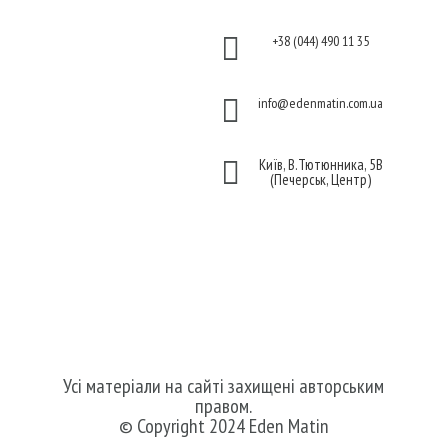
Політика

+38 (044) 490 11 35
конфіденційності
Договір публічної

info@edenmatin.com.ua
оферти

Київ, В.Тютюнника, 5В
(Печерськ, Центр)
Ми в соцмережах
Усі матеріали на сайті захищені авторським
правом.
© Copyright 2024 Eden Matin