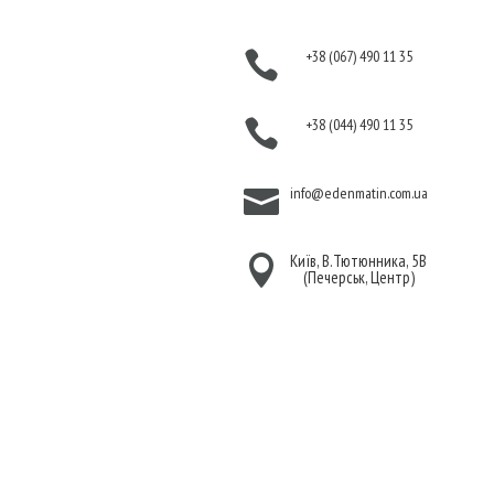
Оплата
+38 (067) 490 11 35

Гарантія та повернення
Політика
+38 (044) 490 11 35

конфіденційності
Договір публічної
info@edenmatin.com.ua

оферти
Київ, В.Тютюнника, 5В

(Печерськ, Центр)
Ми в соцмережах