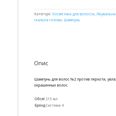
кількість
Категорії:
Косметика для волосся
,
Лікувальна
скальпа голови
,
Шампунь
Опис
Шампунь для волос №2 против перхоти, увла
окрашенных волос.
Обсяг
215 мл
Бренд
Система 4