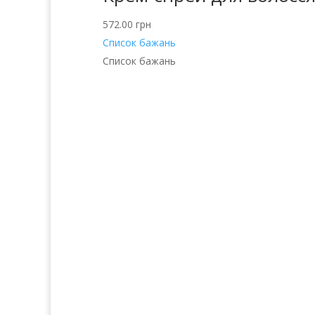
572.00
грн
Список бажань
Список бажань
Послуги
Прод
Волосся
Аро
Шкіра
Декоративн
Нігті
Для 
Тіло
Косметика д
Макіяж
Косметика д
Солярій
Косметика