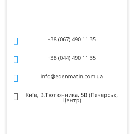
Договір публічної оферти
Контакти
+38 (067) 490 11 35

+38 (044) 490 11 35

info@edenmatin.com.ua

Київ, В.Тютюнника, 5В (Печерськ,

Центр)
Ми в соцмережах