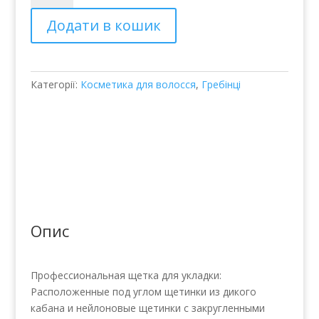
Tondeo
Додати в кошик
Atelier
Offset
M
48мм
Категорії:
Косметика для волосся
,
Гребінці
кількість
Опис
Профессиональная щетка для укладки:
Расположенные под углом щетинки из дикого
кабана и нейлоновые щетинки с закругленными