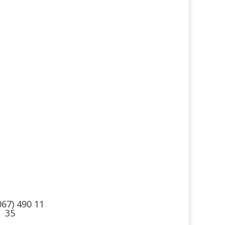
такти
Ми в
соцмережах
067) 490 11
35