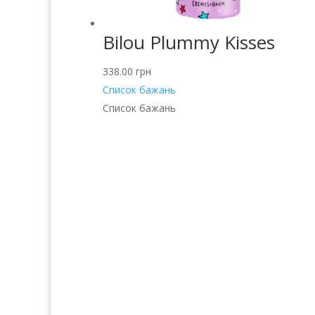
Bilou Plummy Kisses
338.00
грн
Список бажань
Список бажань
Послуги
Прод
Волосся
Аро
Шкіра
Декоративн
Нігті
Для 
Тіло
Косметика д