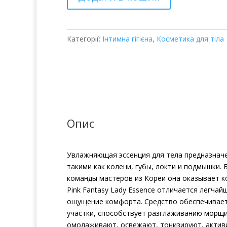
кількість
Категорії:
Інтимна гігієна
,
Косметика для тіла
Опис
Увлажняющая эссенция для тела предназначен
такими как колени, губы, локти и подмышки
команды мастеров из Кореи она оказывает к
Pink Fantasy Lady Essence отличается легча
ощущение комфорта. Средство обеспечивает 
участки, способствует разглаживанию морщи
омолаживают, освежают, тонизируют, актив