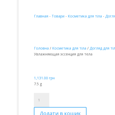
Главная
-
Товари
-
Косметика для тіла
-
Догля
Головна
/
Косметика для тіла
/
Догляд для ті
Увлажняющая эссенция для тела
Зволожувальна есенці
що зволожує
1,131.00
грн
7.5 g
Увлажняющая
эссенция
для
Додати в кошик
тела