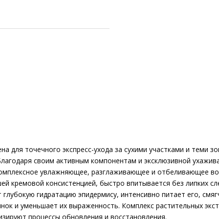
а для точечного экспресс-ухода за сухими участками и теми з
. Благодаря своим активным компонентам и эксклюзивной ухаж
омплексное увлажняющее, разглаживающее и отбеливающее возд
йшей кремовой консистенцией, быстро впитывается без липких сл
глубокую гидратацию эпидермису, интенсивно питает его, смя
нок и уменьшает их выраженность. Комплекс растительных экстр
изируют процессы обновления и восстановления.