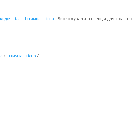
д для тіла
-
Інтимна гігієна
-
Зволожувальна есенція для тіла, щ
ла
/
Інтимна гігієна
/
я для тіла,