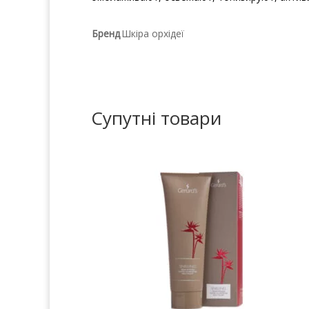
Бренд
Шкіра орхідеї
Супутні товари