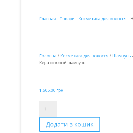
Главная
-
Товари
-
Косметика для волосся
-
H
Головна
/
Косметика для волосся
/
Шампунь
Кератиновый шампунь
Hahonico KERATEX К
шампунь
1,605.00
грн
Hahonico
KERATEX
Кератиновый
Додати в кошик
шампунь
кількість