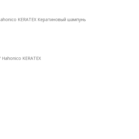
ahonico KERATEX Кератиновый шампунь
/ Hahonico KERATEX
ератиновый