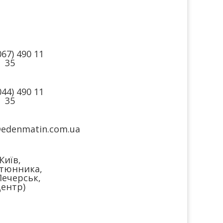
такти
Ми в
соцмережах
067) 490 11
35
044) 490 11
35
@edenmatin.com.ua
Київ,
тюнника,
Печерськ,
ентр)