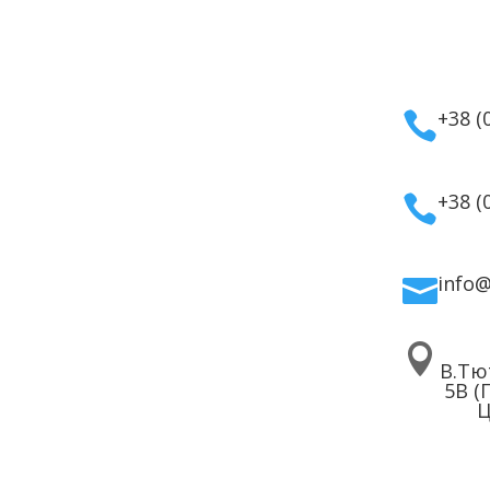
укти
Інформація
Кон
мати
Оплата
а косметика
Гарантія та повернення
+38 (

дому
Політика
ля волосся
конфіденційності
ля обличчя
Договір публічної
+38 (

 для тіла
оферти
info


В.Тю
5В (
Ц