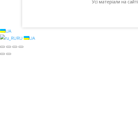
Усі матеріали на сай
UA
RU
UA