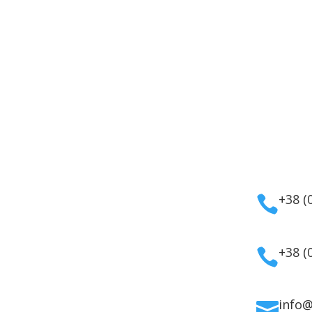
укти
Інформація
Кон
мати
Оплата
а косметика
Гарантія та повернення
+38 (

дому
Політика
ля волосся
конфіденційності
ля обличчя
Договір публічної
+38 (

 для тіла
оферти
info
