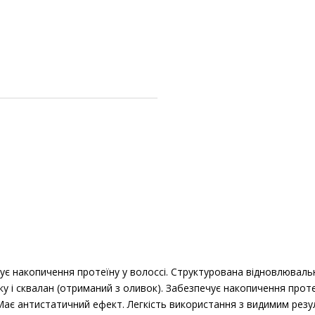
ує накопичення протеїну у волоссі. Структурована відновлюваль
ку і сквалан (отриманий з оливок). Забезпечує накопичення проте
Має антистатичний ефект. Легкість використання з видимим рез