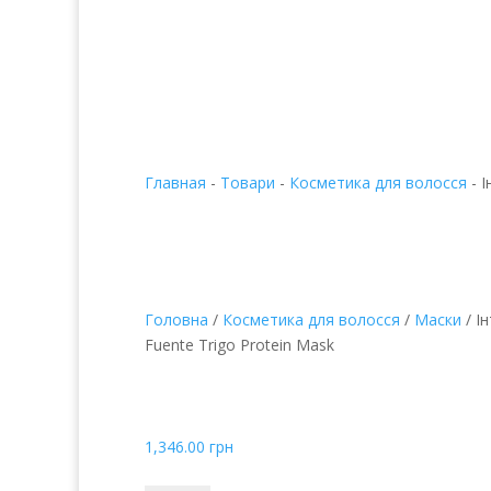

+38 067 490 11 35
Главная
-
Товари
-
Косметика для волосся
-
І
Головна
/
Косметика для волосся
/
Маски
/ І
Fuente Trigo Protein Mask
Інтенсивна зміцнюв
Fuente Trigo Protein 
1,346.00
грн