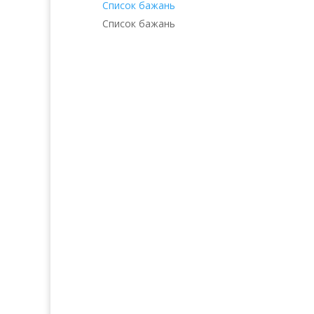
Список бажань
Список бажань
Послуги
Прод
Волосся
Аро
Шкіра
Декоративн
Нігті
Для 
Тіло
Косметика д
Макіяж
Косметика д
Солярій
Косметика