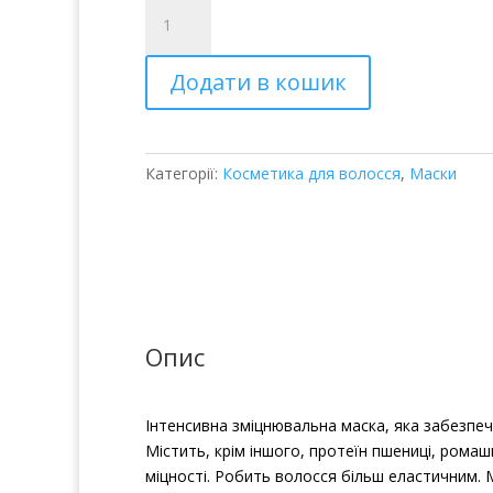
Интенсивная
укрепляющая
маска
Додати в кошик
Fuente
Trigo
Protein
Mask
Категорії:
Косметика для волосся
,
Маски
кількість
Опис
Інтенсивна зміцнювальна маска, яка забезпеч
Містить, крім іншого, протеїн пшениці, ромаш
міцності. Робить волосся більш еластичним. 