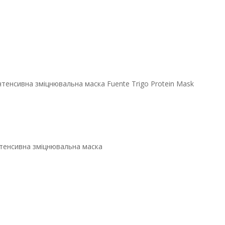
нтенсивна зміцнювальна маска Fuente Trigo Protein Mask
нтенсивна зміцнювальна маска
альна маска
Mask