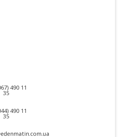
такти
Ми в
соцмережах
067) 490 11
35
044) 490 11
35
@edenmatin.com.ua