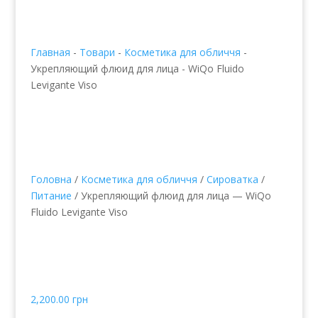
Главная
-
Товари
-
Косметика для обличчя
-
Укрепляющий флюид для лица - WiQo Fluido
Levigante Viso
Головна
/
Косметика для обличчя
/
Сироватка
/
Питание
/ Укрепляющий флюид для лица — WiQo
Fluido Levigante Viso
Укрепляющий флюид
для лица — WiQo Fluido
Levigante Viso
2,200.00
грн