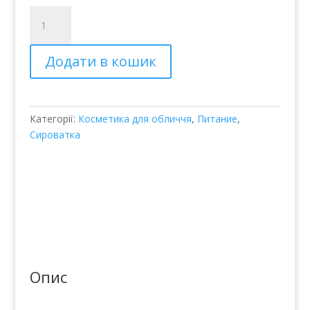
Укрепляющий
флюид
для
Додати в кошик
лица
-
WiQo
Fluido
Категорії:
Косметика для обличчя
,
Питание
,
Levigante
Сироватка
Viso
кількість
Опис