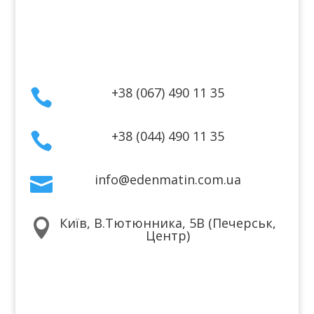
Договір публічної оферти
Контакти
+38 (067) 490 11 35

+38 (044) 490 11 35

info@edenmatin.com.ua

Київ, В.Тютюнника, 5В (Печерськ,

Центр)
Ми в соцмережах