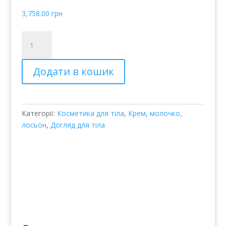
3,758.00
грн
Eternal
Youth
Максимальное
Додати в кошик
восстановление
для
кожи
вокруг
Категорії:
Косметика для тіла
,
Крем, молочко,
глаз
лосьон
,
Догляд для тіла
и
губ
кількість