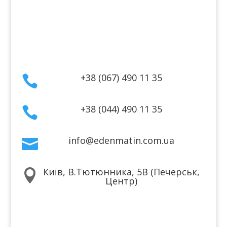
Політика конфіденційності
Договір публічної оферти
Контакти
+38 (067) 490 11 35

+38 (044) 490 11 35

info@edenmatin.com.ua

Київ, В.Тютюнника, 5В (Печерськ,

Центр)
Ми в соцмережах