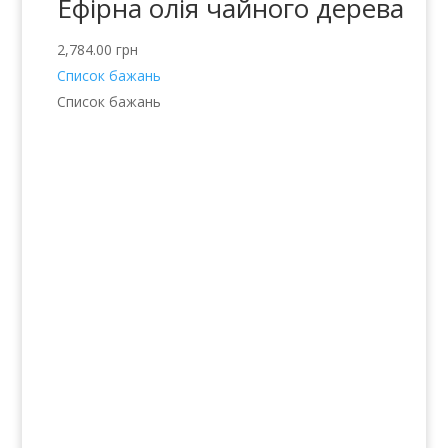
Ефірна олія чайного дерева
2,784.00
грн
Список бажань
Список бажань
Послуги
Волосся
Шкіра
Нігті