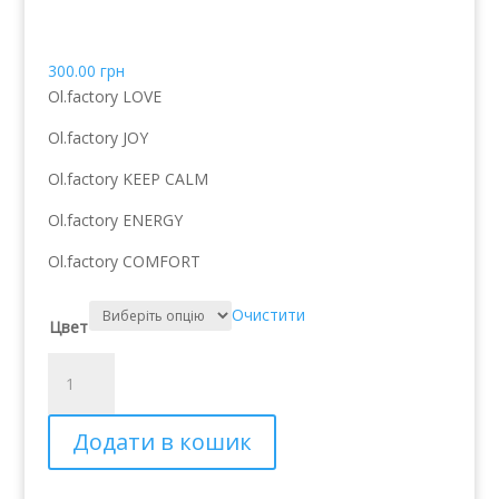
2,5 ml
300.00
грн
Ol.factory LOVE
Ol.factory JOY
Ol.factory KEEP CALM
Ol.factory ENERGY
Ol.factory COMFORT
Очистити
Цвет
Конверт
антибактериальных
увлажняющих
Додати в кошик
санитайзеров
для
рук