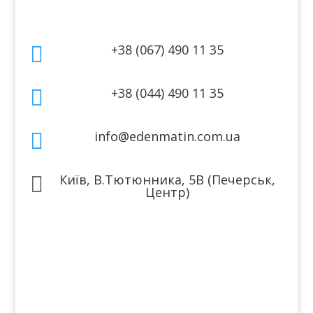
Контакти
+38 (067) 490 11 35

+38 (044) 490 11 35

info@edenmatin.com.ua

Київ, В.Тютюнника, 5В (Печерськ,

Центр)
Ми в соцмережах