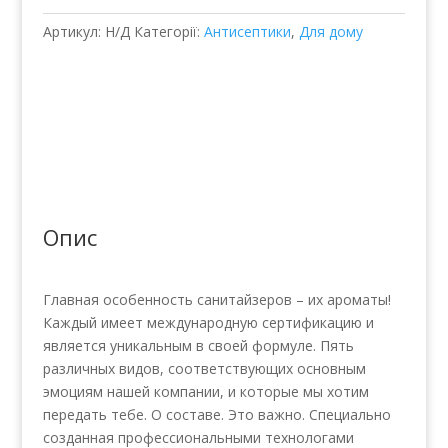
на
Артикул:
Н/Д
Категорії:
Антисептики
,
Для дому
гелевой
основе
30
шт
х
2,5
ml
кількість
Опис
Главная особенность санитайзеров – их ароматы!
Каждый имеет международную сертификацию и
является уникальным в своей формуле. Пять
различных видов, соответствующих основным
эмоциям нашей компании, и которые мы хотим
передать тебе. О составе. Это важно. Специально
созданная профессиональными технологами