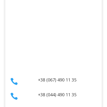
Косметика для волосся
Косметика для обличчя
Косметика для тіла
Інформація
Оплата
Гарантія та повернення
Політика конфіденційності
Договір публічної оферти
Контакти
+38 (067) 490 11 35

+38 (044) 490 11 35
