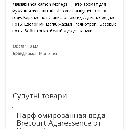
#laislablanca Ramon Monegal — это аромат для
мужчин и женщин. #laislablanca выпущен в 2018
году. Верхние ноты: анис, альдегиды, джин. Средние
ноты: цветок миндаля, жасмин, гелиотроп. Базовые
ноты: бобы тонка, белый мускус, пачули.
Обсяг
100 мл
Бренд
Рамон Монегаль
Супутні товари
Парфюмированная вода
Brecourt Agaressence от