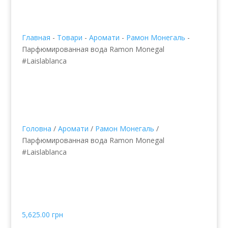
Главная
-
Товари
-
Аромати
-
Рамон Монегаль
-
Парфюмированная вода Ramon Monegal
#Laislablanca
Головна
/
Аромати
/
Рамон Монегаль
/
Парфюмированная вода Ramon Monegal
#Laislablanca
Парфюмированная
вода Ramon Monegal
#Laislablanca
5,625.00
грн