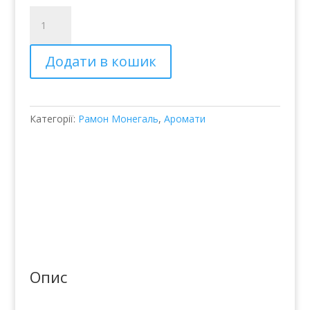
Парфюмированная
вода
Ramon
Додати в кошик
Monegal
#Laislablanca
кількість
Категорії:
Рамон Монегаль
,
Аромати
Опис