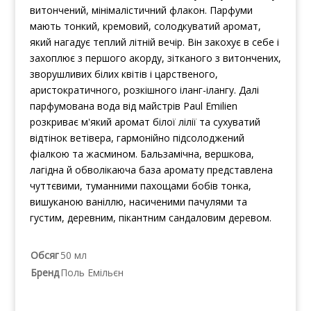
витончений, мінімалістичний флакон. Парфуми
мають тонкий, кремовий, солодкуватий аромат,
який нагадує теплий літній вечір. Він закохує в себе і
захоплює з першого акорду, зітканого з витончених,
зворушливих білих квітів і царственого,
аристократичного, розкішного іланг-ілангу. Далі
парфумована вода від майстрів Paul Emilien
розкриває м'який аромат білої лілії та сухуватий
відтінок ветівера, гармонійно підсолоджений
фіалкою та жасмином. Бальзамічна, вершкова,
лагідна й обволікаюча база аромату представлена
чуттєвими, туманними пахощами бобів тонка,
вишуканою ваніллю, насиченими пачулями та
густим, деревним, пікантним сандаловим деревом.
Обсяг
50 мл
Бренд
Поль Емільєн