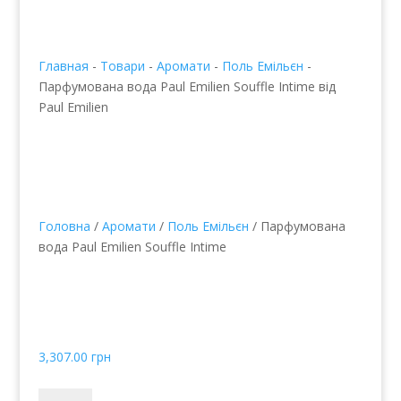
Главная
-
Товари
-
Аромати
-
Поль Емільєн
-
Парфумована вода Paul Emilien Souffle Intime від
Paul Emilien
Головна
/
Аромати
/
Поль Емільєн
/ Парфумована
вода Paul Emilien Souffle Intime
Парфумована вода Paul
Emilien Souffle Intime від
Paul Emilien
3,307.00
грн
Парфюмированная