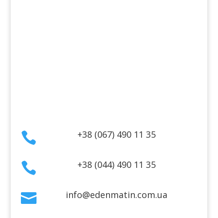
Косметика для тіла
Інформація
Оплата
Гарантія та повернення
Політика конфіденційності
Договір публічної оферти
Контакти
+38 (067) 490 11 35

+38 (044) 490 11 35

info@edenmatin.com.ua
