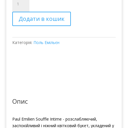
вода
Paul
Додати в кошик
Emilien
Souffle
Intime
кількість
Категорія:
Поль Емільєн
Опис
Paul Emilien Souffle Intime - розслабляючий,
заспокійливий і ніжний квітковий букет, укладений у