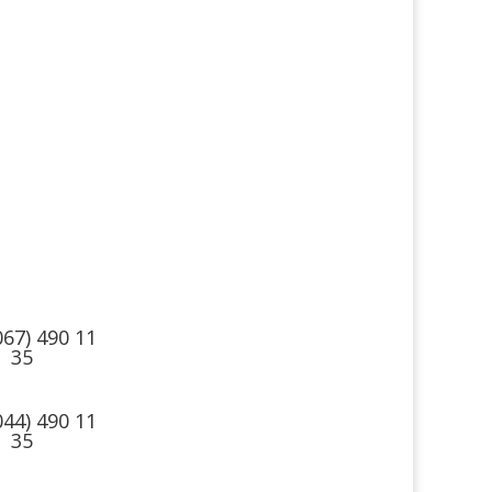
такти
Ми в
соцмережах
067) 490 11
35
044) 490 11
35