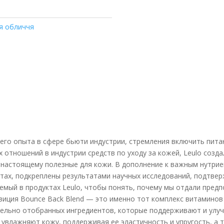
я обличчя
него опыта в сфере бьюти индустрии, стремления включить пита
х отношений в индустрии средств по уходу за кожей, Leulo созд
-настоящему полезные для кожи. В дополнение к важным нутри
тах, подкреплены результатами научных исследований, подтвер
емый в продуктах Leulo, чтобы понять, почему мы отдали пред
иция Bounce Back Blend — это именно тот комплекс витаминов 
ательно отобранных ингредиентов, которые поддерживают и улу
увлажняют кожу, поддерживая ее эластичность и упругость, а 