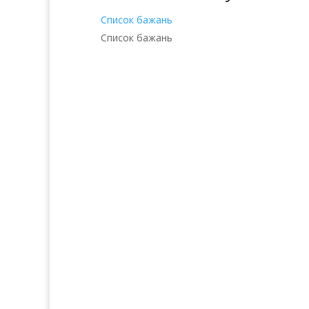
Список бажань
Список бажань
Послуги
Прод
Волосся
Аро
Шкіра
Декоративн
Нігті
Для 
Тіло
Косметика д
Макіяж
Косметика д
Солярій
Косметика