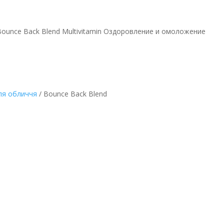
Bounce Back Blend Multivitamin Оздоровление и омоложение
ля обличчя
/ Bounce Back Blend
ltivitamin
оложение