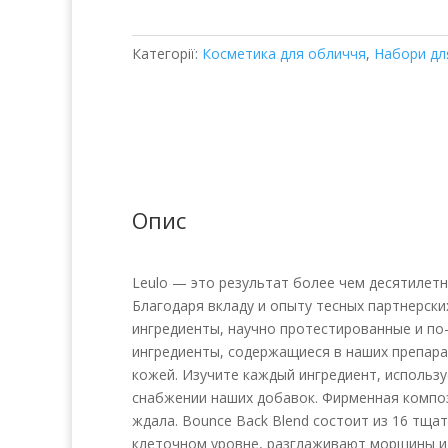
и
омоложение
Категорії:
Косметика для обличчя
,
Набори дл
кількість
Опис
Leulo — это результат более чем десятилет
Благодаря вкладу и опыту тесных партнерски
ингредиенты, научно протестированные и по
ингредиенты, содержащиеся в наших препара
кожей. Изучите каждый ингредиент, использу
снабжении наших добавок. Фирменная композ
ждала. Bounce Back Blend состоит из 16 тщ
клеточном уровне, разглаживают морщины и 