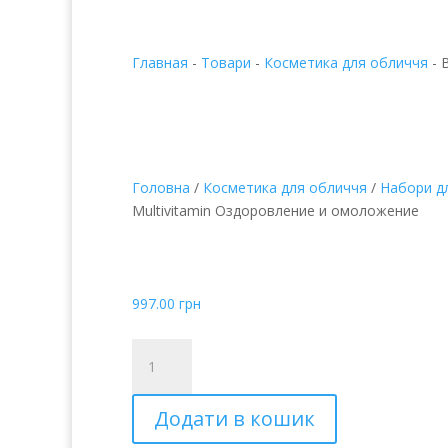
Главная
-
Товари
-
Косметика для обличчя
-
Головна
/
Косметика для обличчя
/
Набори д
Multivitamin Оздоровление и омоложение
Bounce Back Blend Mu
Оздоровление и ом
997.00
грн
Bounce
Back
Blend
Додати в кошик
Multivitamin
Оздоровление