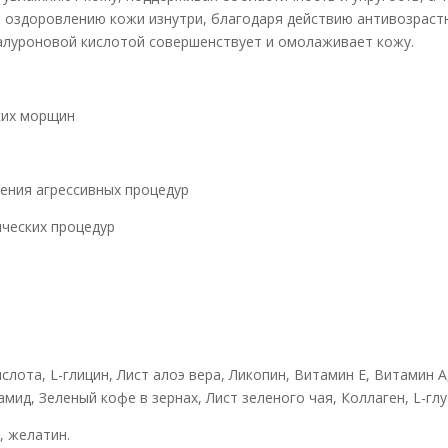
 оздоровлению кожи изнутри, благодаря действию антивозраст
гиалуроновой кислотой совершенствует и омолаживает кожу.
ких морщин
ения агрессивных процедур
ческих процедур
ота, L-глицин, Лист алоэ вера, Ликопин, Витамин Е, Витамин А
ид, Зеленый кофе в зернах, Лист зеленого чая, Коллаген, L-глу
, желатин.