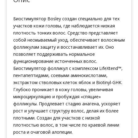
Биостимулятор Bosley создан специально для тех
участков кожи головы, где наблюдается низкая
плотность тонких волос. Средство представляет
собой несмываемый уход, обеспечивает волосяным
фолликулам защиту и восстанавливает их. Оно
позволяет поддерживать нормальное
функционирование истонченных волос.
Биостимулятор фолликул с комплексом LifeXtend™,
пентапептидами, соевыми аминокислотами,
экстрактом стволовых клеток яблок и Biotinyl-GHK.
Глубоко проникает в кожу головы, увеличивая
микроциркуляцию и пробуждая «спящие»
фолликулы. Продлевает стадию анагена, ускоряет
рост и улучшает структуру волос, делая их более
плотными. Создан для участков с низкой
плотностью волос, в том числе по краевой линии
роста и очаговой алопеции.