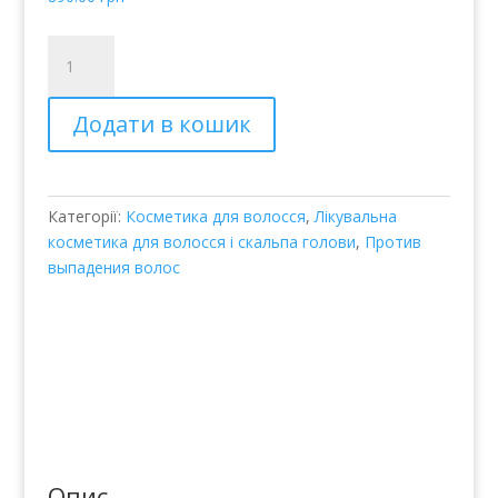
Биостимулятор
фолликул
волос
Додати в кошик
Bosley
Follicle
Energizer
кількість
Категорії:
Косметика для волосся
,
Лікувальна
косметика для волосся і скальпа голови
,
Против
выпадения волос
Опис