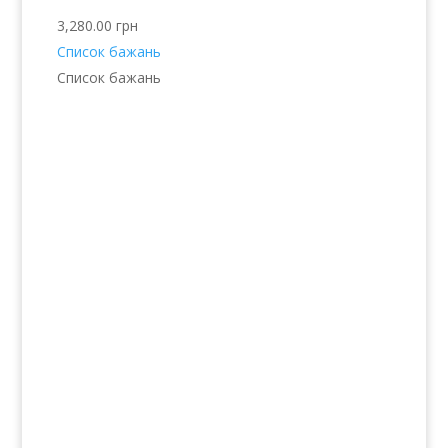
3,280.00
грн
Список бажань
Список бажань
Послуги
Волосся
Шкіра
Нігті
Тіло
Макіяж