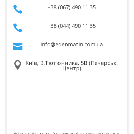
+38 (067) 490 11 35

+38 (044) 490 11 35

info@edenmatin.com.ua

Київ, В.Тютюнника, 5В (Печерськ,

Центр)
Ми в соцмережах
Усі матеріали на сайті захищені авторським правом.