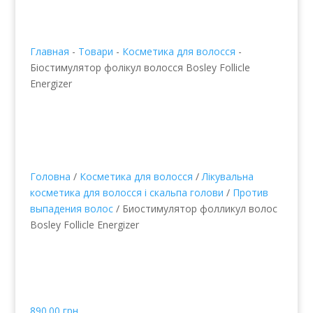
Главная
-
Товари
-
Косметика для волосся
-
Біостимулятор фолікул волосся Bosley Follicle
Energizer
Головна
/
Косметика для волосся
/
Лікувальна
косметика для волосся і скальпа голови
/
Против
выпадения волос
/ Биостимулятор фолликул волос
Bosley Follicle Energizer
Біостимулятор фолікул
волосся Bosley Follicle
Energizer
890.00
грн