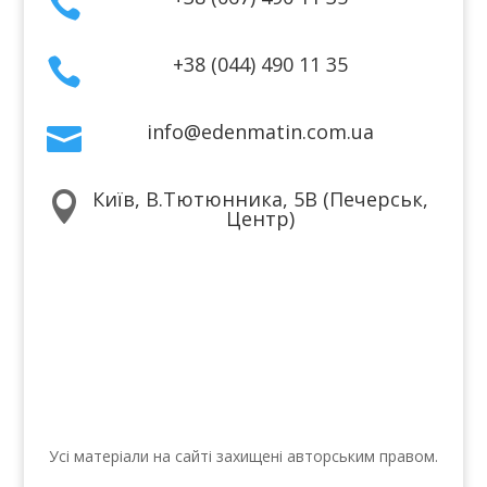

+38 (044) 490 11 35

info@edenmatin.com.ua

Київ, В.Тютюнника, 5В (Печерськ,

Центр)
Ми в соцмережах
Усі матеріали на сайті захищені авторським правом.