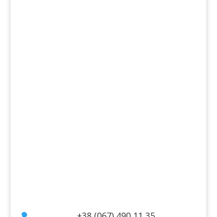
Продукти
Аромати
Декоративна косметика
Для дому
Косметика для волосся
Косметика для обличчя
Косметика для тіла
Інформація
Оплата
Гарантія та повернення
Політика конфіденційності
Договір публічної оферти
Контакти
+38 (067) 490 11 35