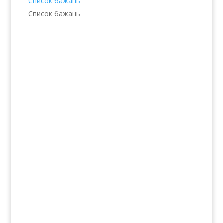
Список бажань
Список бажань
Послуги
Волосся
Шкіра
Нігті
Тіло
Макіяж
Солярій