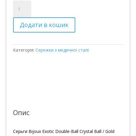
Серьги
Bijoux
Exotic
Додати в кошик
Double-
Ball
Crystal
Ball
Категорія:
Сережки з медичної сталі
кількість
Опис
Серьги Bijoux Exotic Double-Ball Crystal Ball / Gold