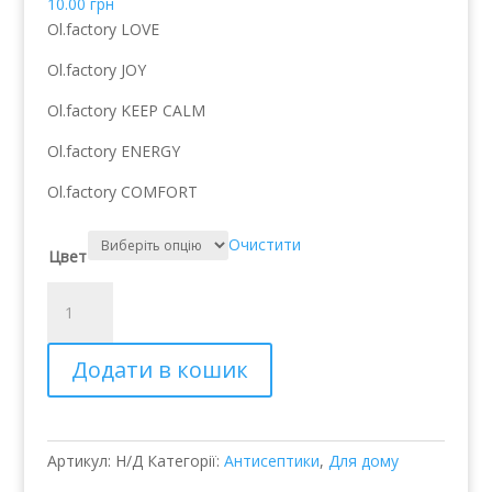
10.00
грн
Ol.factory LOVE
Ol.factory JOY
Ol.factory KEEP CALM
Ol.factory ENERGY
Ol.factory COMFORT
Очистити
Цвет
Антибактериальный
увлажняющий
санитайзер
Додати в кошик
для
рук
на
гелевой
Артикул:
Н/Д
Категорії:
Антисептики
,
Для дому
основе