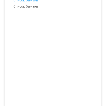
Список бажань
Список бажань
Послуги
Волосся
Шкіра
Нігті
Тіло
Макіяж
Солярій