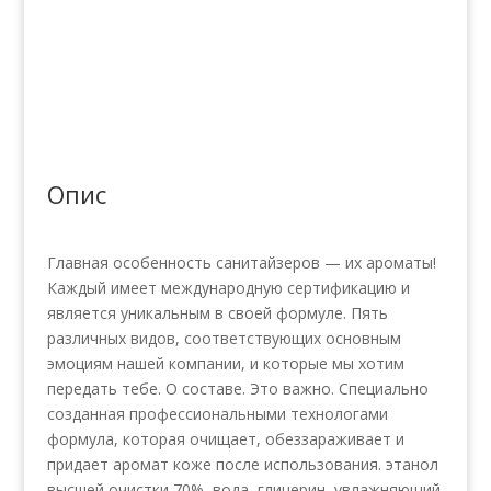
кількість
Опис
Главная особенность санитайзеров — их ароматы!
Каждый имеет международную сертификацию и
является уникальным в своей формуле. Пять
различных видов, соответствующих основным
эмоциям нашей компании, и которые мы хотим
передать тебе. О составе. Это важно. Специально
созданная профессиональными технологами
формула, которая очищает, обеззараживает и
придает аромат коже после использования. этанол
высшей очистки 70%, вода, глицерин, увлажняющий