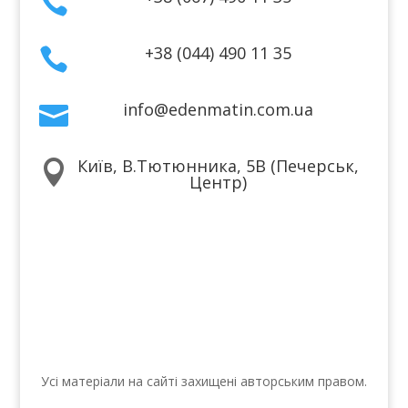

+38 (044) 490 11 35

info@edenmatin.com.ua

Київ, В.Тютюнника, 5В (Печерськ,

Центр)
Ми в соцмережах
Усі матеріали на сайті захищені авторським правом.