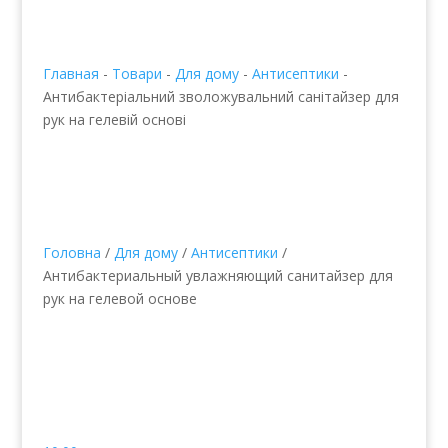
Главная
-
Товари
-
Для дому
-
Антисептики
-
Антибактеріальний зволожувальний санітайзер для
рук на гелевій основі
Головна
/
Для дому
/
Антисептики
/
Антибактериальный увлажняющий санитайзер для
рук на гелевой основе
Антибактеріальний
зволожувальний
санітайзер для рук на
гелевій основі