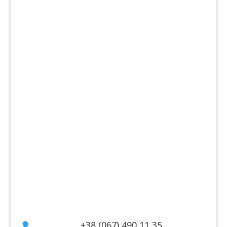
Продукти
Аромати
Декоративна косметика
Для дому
Косметика для волосся
Косметика для обличчя
Косметика для тіла
Інформація
Оплата
Гарантія та повернення
Політика конфіденційності
Договір публічної оферти
Контакти
+38 (067) 490 11 35