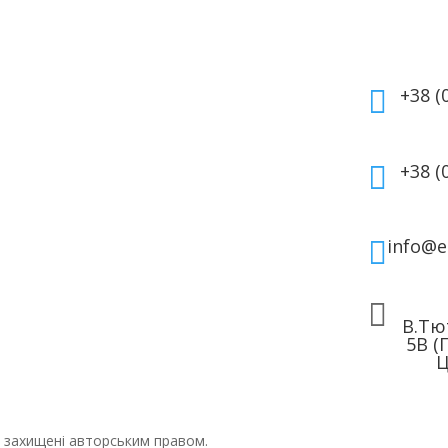
укти
Інформація
Кон
мати
Оплата
а косметика
Гарантія та повернення
+38 (

дому
Політика
ля волосся
конфіденційності
ля обличчя
Договір публічної
+38 (

 для тіла
оферти
info@e


В.Тю
5В (
Ц
ті захищені авторським правом.