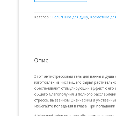
и
душа
кількість
Категорії:
Гель/Пінка для душу
,
Косметика для
Опис
Этот антистрессовый гель для ванны и душа
изготовлен из чистейшего сырья растительно
обеспечивают стимулирующий эффект с его 
общего благополучия и полного расслабления
стрессе, вызванном физическим и умственны
Избегайте попадания в глаза. При попадани
* Можливі зміни кольору або аромату через н