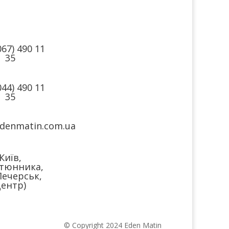
такти
Ми в
соцмережах
067) 490 11
35
044) 490 11
35
denmatin.com.ua
Київ,
тюнника,
Печерськ,
ентр)
© Copyright 2024 Eden Matin