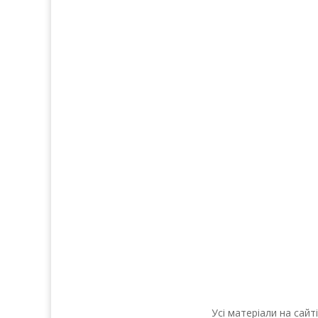
Послуги
Прод
Волосся
Аро
Шкіра
Декоративн
Нігті
Для 
Тіло
Косметика д
Макіяж
Косметика д
Солярій
Косметика
Усі матеріали на сай