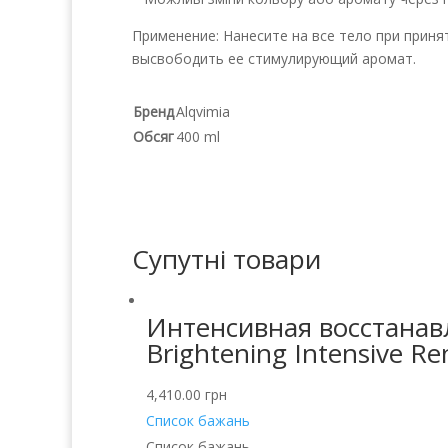
Применение: Нанесите на все тело при приня
высвободить ее стимулирующий аромат.
Бренд
Alqvimia
Обсяг
400 ml
Супутні товари
Интенсивная восстанав
Brightening Intensive R
4,410.00
грн
Список бажань
Список бажань