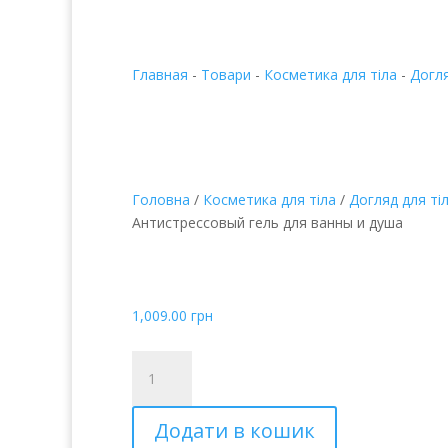
Главная
-
Товари
-
Косметика для тіла
-
Догля
Головна
/
Косметика для тіла
/
Догляд для ті
Антистрессовый гель для ванны и душа
Антистресовий гель 
душу
1,009.00
грн
Антистрессовый
гель
для
Додати в кошик
ванны