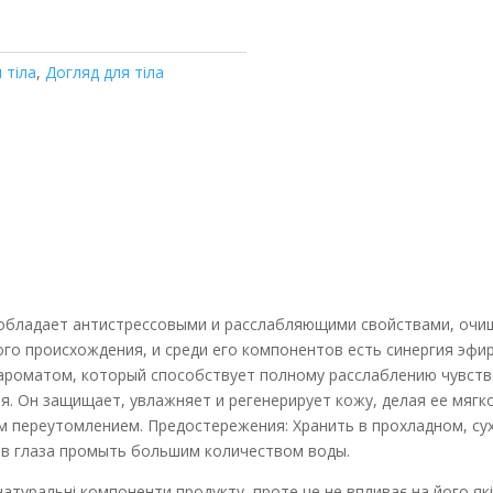
 тіла
,
Догляд для тіла
 обладает антистрессовыми и расслабляющими свойствами, очи
го происхождения, и среди его компонентов есть синергия эфир
ароматом, который способствует полному расслаблению чувств
. Он защищает, увлажняет и регенерирует кожу, делая ее мягк
м переутомлением. Предостережения: Хранить в прохладном, су
и в глаза промыть большим количеством воды.
атуральні компоненти продукту, проте це не впливає на його які