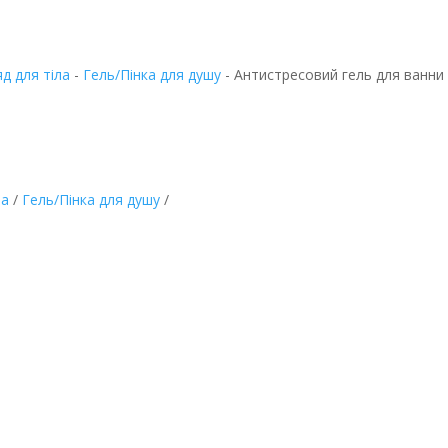
д для тіла
-
Гель/Пінка для душу
-
Антистресовий гель для ванни
ла
/
Гель/Пінка для душу
/
для ванни та