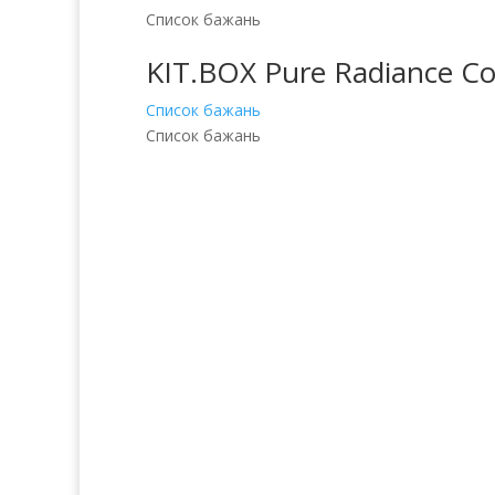
Список бажань
KIT.BOX Pure Radiance Co
Список бажань
Список бажань
Послуги
Прод
Волосся
Аро
Шкіра
Декоративн
Нігті
Для 
Тіло
Косметика д
Макіяж
Косметика д
Солярій
Косметика