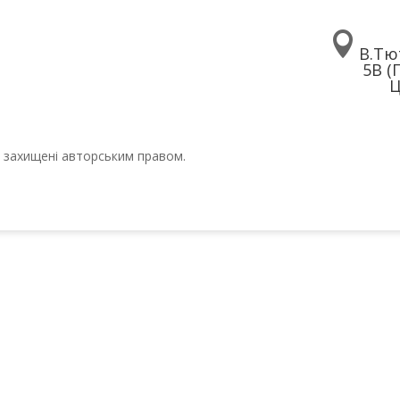

В.Тю
5В (
Ц
ті захищені авторським правом.