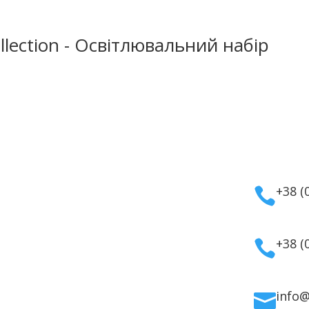
llection - Освітлювальний набір
укти
Інформація
Кон
мати
Оплата
а косметика
Гарантія та повернення
+38 (

дому
Політика
ля волосся
конфіденційності
ля обличчя
Договір публічної
+38 (

 для тіла
оферти
info
