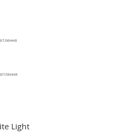
вітлення
вітлення
e Light