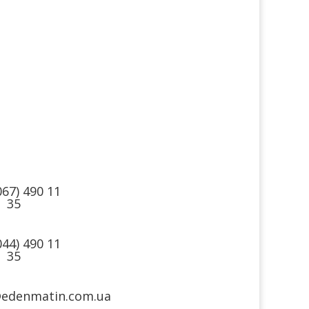
такти
Ми в
соцмережах
067) 490 11
35
044) 490 11
35
@edenmatin.com.ua