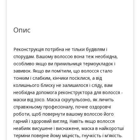
Pak
Deep-
Penetrating
Reconstructor
Опис
кількість
Реконструкція потрібна не тільки будівлям і
спорудам. Вашому волоссю вона теж необхідна,
особливо якщо ви прихильниця термоукладок і
завивок. Якщо ви помітили, що волосся стало
тонким і слабким, кінчики посіклися, а від
колишнього блиску не залишилося і сліду, вам
необхідна допомога реконструктора для волосся -
маски від Joico. Маска скрупульозно, як личить
справжньому професіоналу, почне оздоровчі
роботи, щоб повернути вашому волоссю його
гарний і здоровий вигляд. Навіть якщо волосся
неабияк висушене і виснажене, маска в найкоротші
терміни поверне йому міцність, гнучкість і м'якість.