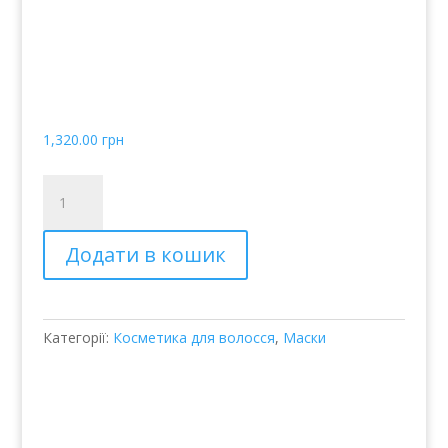
пошкодженого волосся
- Joico K-Pak Deep-
Penetrating
Reconstructor
1,320.00
грн
Маска
реконструирующая
глубокого
Додати в кошик
действия
для
сухих
и
Категорії:
Косметика для волосся
,
Маски
поврежденных
волос
-
Joico
K-