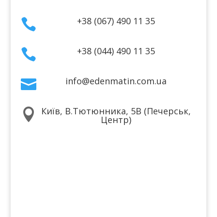
+38 (067) 490 11 35

+38 (044) 490 11 35

info@edenmatin.com.ua

Київ, В.Тютюнника, 5В (Печерськ,

Центр)
Ми в соцмережах