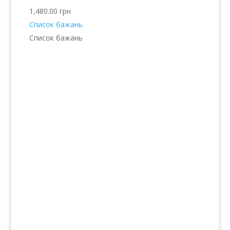
1,480.00
грн
Список бажань
Список бажань
Послуги
Волосся
Шкіра
Нігті
Тіло
Макіяж