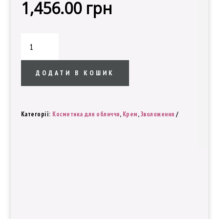
1,456.00
грн
Blessing
Of
Sprout
Питательный
ДОДАТИ В КОШИК
Крем
кількість
Категорії:
Косметика для обличчя
,
Крем
,
Зволоження