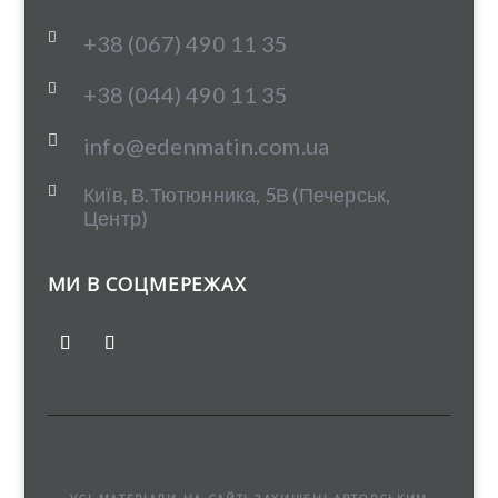

+38 (067) 490 11 35

+38 (044) 490 11 35

info@edenmatin.com.ua

Київ, В.Тютюнника, 5В (Печерськ,
Центр)
МИ В СОЦМЕРЕЖАХ