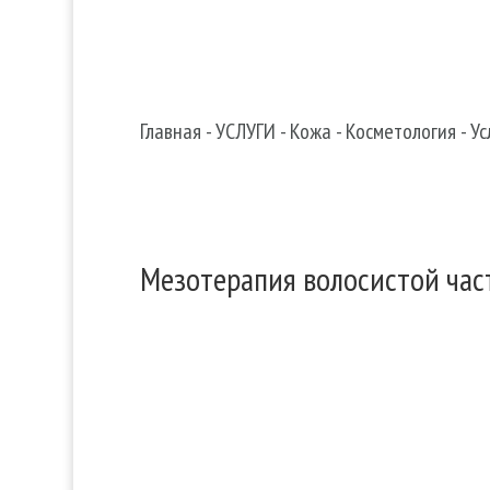

Search in content
Главная
-
УСЛУГИ
-
Кожа
-
Косметология
-
Ус
Мезотерапия волосистой час