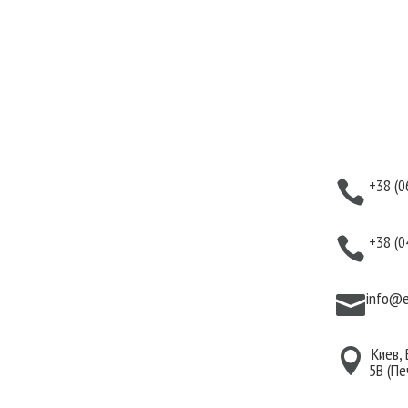
укты
Информация
Кон
аты
Оплата
+38 (0

тивная
Гарантия и возврат
тика
Политика
+38 (0

дома
конфиденциальности
для волос
Договор публичной
info@e

 для лица
оферты
 для тела
Киев,

5В (Пе