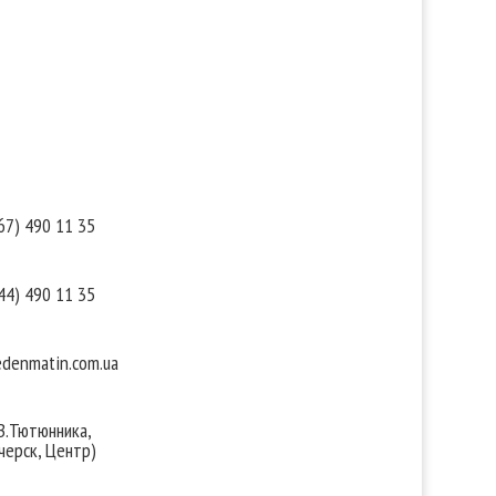
такты
Мы в соцсетях
67) 490 11 35
44) 490 11 35
denmatin.com.ua
 В.Тютюнника,
черск, Центр)