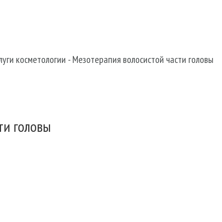
+38 067 490 11 35
луги косметологии
-
Мезотерапия волосистой части головы
ти головы