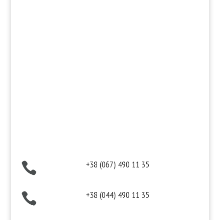
Косметика для тела
Информация
Оплата
Гарантия и возврат
Политика конфиденциальности
Договор публичной оферты
Контакты
+38 (067) 490 11 35

+38 (044) 490 11 35
